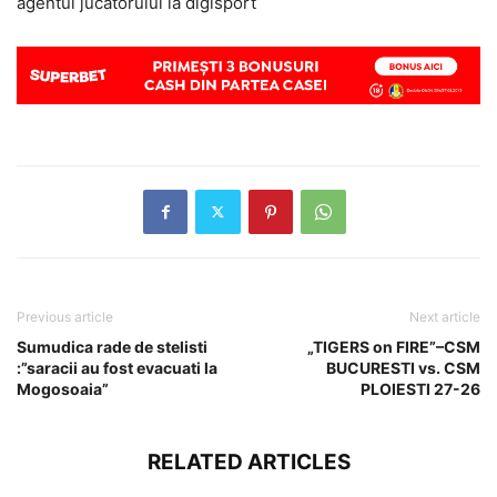
agentul jucatorului la digisport
Previous article
Next article
Sumudica rade de stelisti
„TIGERS on FIRE”–CSM
:”saracii au fost evacuati la
BUCURESTI vs. CSM
Mogosoaia”
PLOIESTI 27-26
RELATED ARTICLES