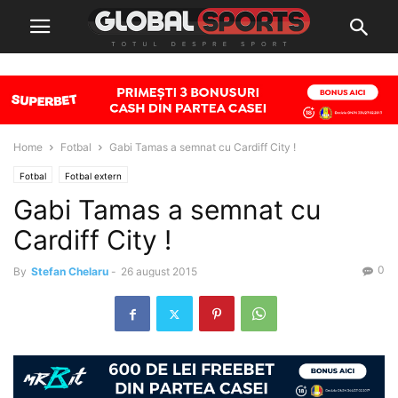
Home
Fotbal
Gabi Tamas a semnat cu Cardiff City !
Fotbal
Fotbal extern
Gabi Tamas a semnat cu
Cardiff City !
0
By
Stefan Chelaru
-
26 august 2015