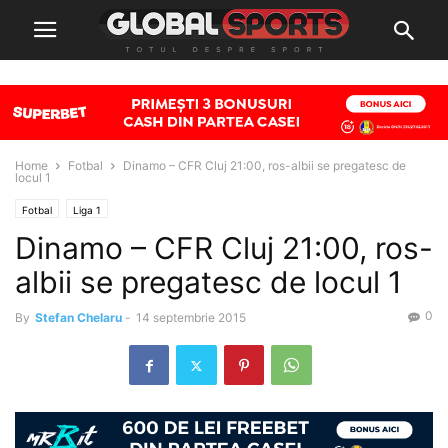
Home
Fotbal
Dinamo – CFR Cluj 21:00, ros-albii se pregatesc de
locul 1
Fotbal
Liga 1
Dinamo – CFR Cluj 21:00, ros-
albii se pregatesc de locul 1
0
By
Stefan Chelaru
-
14 septembrie 2015